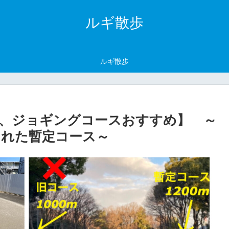
ルギ散歩
ルギ散歩
、ジョギングコースおすすめ】 ～
された暫定コース～